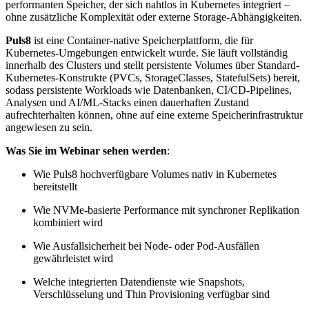
performanten Speicher, der sich nahtlos in Kubernetes integriert –
ohne zusätzliche Komplexität oder externe Storage-Abhängigkeiten.
Puls8
ist eine Container-native Speicherplattform, die für
Kubernetes-Umgebungen entwickelt wurde. Sie läuft vollständig
innerhalb des Clusters und stellt persistente Volumes über Standard-
Kubernetes-Konstrukte (PVCs, StorageClasses, StatefulSets) bereit,
sodass persistente Workloads wie Datenbanken, CI/CD-Pipelines,
Analysen und AI/ML-Stacks einen dauerhaften Zustand
aufrechterhalten können, ohne auf eine externe Speicherinfrastruktur
angewiesen zu sein.
Was Sie im Webinar sehen werden
:
Wie Puls8 hochverfügbare Volumes nativ in Kubernetes
bereitstellt
Wie NVMe-basierte Performance mit synchroner Replikation
kombiniert wird
Wie Ausfallsicherheit bei Node- oder Pod-Ausfällen
gewährleistet wird
Welche integrierten Datendienste wie Snapshots,
Verschlüsselung und Thin Provisioning verfügbar sind