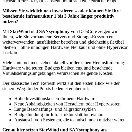
nächste Refresh-Zyklus ansteht, lohnt sich eine ehrliche Frage:
Müssen Sie wirklich neu investieren – oder können Sie Ihre
bestehende Infrastruktur 1 bis 3 Jahre länger produktiv
nutzen?
Mit
StarWind
und
SANsymphony
von DataCore zeigen wir
Ihnen, wie Sie vorhandene Server- und Storage-Ressourcen
weiterverwenden, ausfallsicher betreiben und gleichzeitig flexibel
bleiben – ohne unnötigen Hardware-Neukauf und ohne Hypervisor-
Lock-in.
Viele Unternehmen stehen aktuell vor derselben Herausforderung:
Hardware wird teurer, Budgets bleiben eng und bestehende
Virtualisierungsumgebungen verursachen steigende Kosten.
Der klassische Tech-Refresh wirkt auf den ersten Blick wie der
sichere Weg. In der Praxis bedeutet er aber oft:
Hohe Investitionskosten für neue Hardware
Neue Abhängigkeiten von Herstellern oder Hypervisoren
Lange Beschaffungs- und Migrationszyklen
Budgetbindung für Infrastruktur statt Innovation
Austausch von Systemen, die technisch noch nutzbar wären
Genau hier setzen StarWind und SANsymphony an.